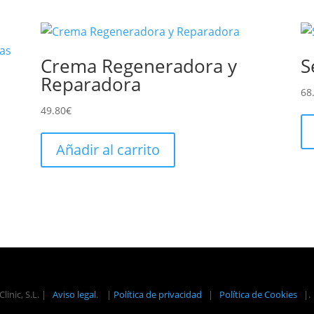
Crema Regeneradora y
S
Reparadora
68
49.80
€
Añadir al carrito
linic, S.L. |
Aviso legal
.
|
Política de privacidad
|
Política de Cookies
|