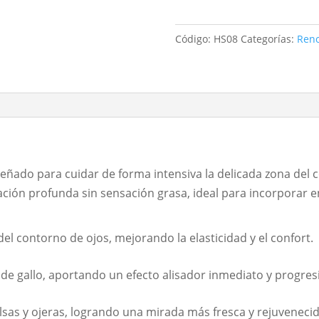
ojos
cantidad
Código:
HS08
Categorías:
Reno
ñado para cuidar de forma intensiva la delicada zona del co
ción profunda sin sensación grasa, ideal para incorporar e
del contorno de ojos, mejorando la elasticidad y el confort.
 de gallo, aportando un efecto alisador inmediato y progres
lsas y ojeras, logrando una mirada más fresca y rejuvenecid