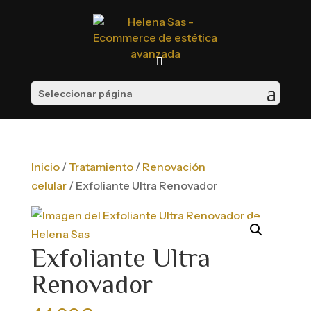
Seleccionar página
Inicio
/
Tratamiento
/
Renovación
celular
/ Exfoliante Ultra Renovador
Exfoliante Ultra
Renovador