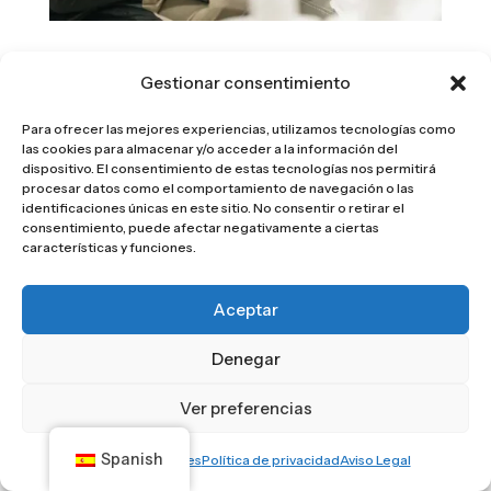
Helena, y tú ¿qué quieres ser de mayor?
Gestionar consentimiento
por
Alejandro Castillo
|
Dic 29, 2025
|
Helena Sas
Para ofrecer las mejores experiencias, utilizamos tecnologías como
las cookies para almacenar y/o acceder a la información del
dispositivo. El consentimiento de estas tecnologías nos permitirá
procesar datos como el comportamiento de navegación o las
identificaciones únicas en este sitio. No consentir o retirar el
consentimiento, puede afectar negativamente a ciertas
© 2026 Helena Sas Aesthetic Clinic, S.L. |
Aviso legal
.
|
características y funciones.
Política de privacidad
|
Política de Cookies
|.
Descargo
de responsabilidad
Aceptar
Denegar
Ver preferencias
Spanish
Política de cookies
Política de privacidad
Aviso Legal