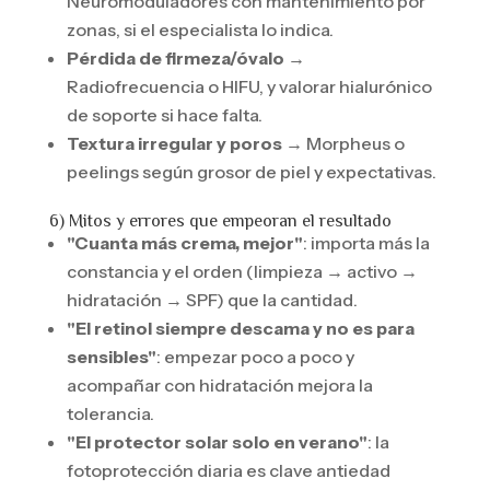
Neuromoduladores con mantenimiento por
zonas, si el especialista lo indica.
Pérdida de firmeza/óvalo
→
Radiofrecuencia o HIFU, y valorar hialurónico
de soporte si hace falta.
Textura irregular y poros
→ Morpheus o
peelings según grosor de piel y expectativas.
6) Mitos y errores que empeoran el resultado
"Cuanta más crema, mejor"
: importa más la
constancia y el orden (limpieza → activo →
hidratación → SPF) que la cantidad.
"El retinol siempre descama y no es para
sensibles"
: empezar poco a poco y
acompañar con hidratación mejora la
tolerancia.
"El protector solar solo en verano"
: la
fotoprotección diaria es clave antiedad