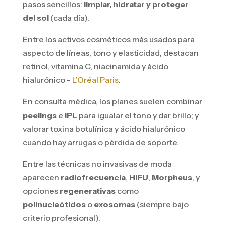
pasos sencillos:
limpiar, hidratar y proteger
del sol
(cada día).
Entre los activos cosméticos más usados para
aspecto de líneas, tono y elasticidad, destacan
retinol, vitamina C, niacinamida y ácido
hialurónico -
L’Oréal Paris
.
En consulta médica, los planes suelen combinar
peelings
e
IPL
para igualar el tono y dar brillo; y
valorar toxina botulínica y ácido hialurónico
cuando hay arrugas o pérdida de soporte.
Entre las técnicas no invasivas de moda
aparecen
radiofrecuencia
,
HIFU
,
Morpheus
, y
opciones
regenerativas
como
polinucleótidos
o
exosomas
(siempre bajo
criterio profesional).